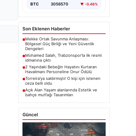
BTC
3056570
▼ -0.46%
Son Eklenen Haberler
Mekke Ortak Savunma Anlaşması:
■
Bölgesel Güç Birliği ve Yeni Güvenlik
Dengeleri
Mohamed Salah, Trabzonspor’la ilk resmi
■
idmanına çıktı
2 Yaşındaki Bebeğin Hayatını Kurtaran
■
Havalimanı Personeline Onur Ödülü
Torreira’ya saldırmıştı! O kişi için istenen
■
ceza belli oldu
Açık Alan Yaşam alanlarında Estetik ve
■
bahçe mutfağı Tasarımları
Güncel