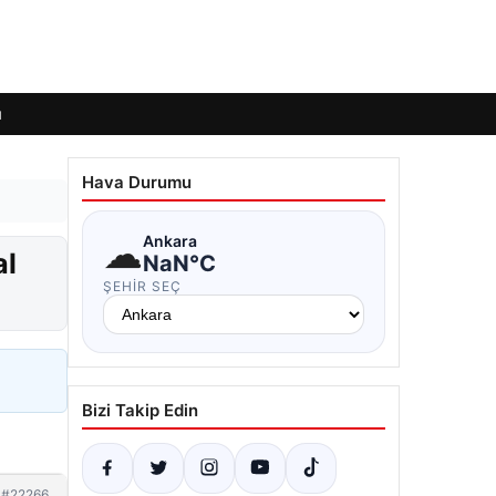
ı
Hava Durumu
☁
Ankara
al
NaN°C
ŞEHIR SEÇ
Bizi Takip Edin
#22266