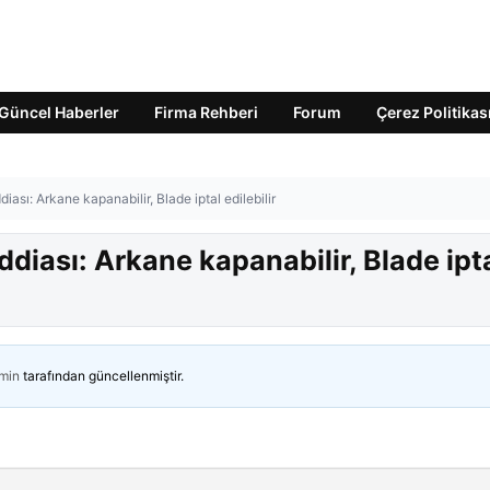
Güncel Haberler
Firma Rehberi
Forum
Çerez Politikas
iası: Arkane kapanabilir, Blade iptal edilebilir
ddiası: Arkane kapanabilir, Blade ipt
min
tarafından güncellenmiştir.