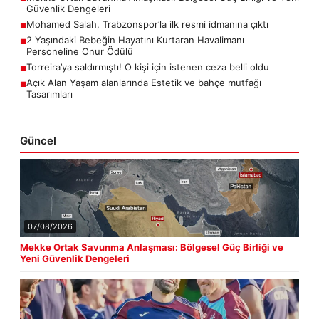
Güvenlik Dengeleri
Mohamed Salah, Trabzonspor’la ilk resmi idmanına çıktı
■
2 Yaşındaki Bebeğin Hayatını Kurtaran Havalimanı
■
Personeline Onur Ödülü
Torreira’ya saldırmıştı! O kişi için istenen ceza belli oldu
■
Açık Alan Yaşam alanlarında Estetik ve bahçe mutfağı
■
Tasarımları
Güncel
07/08/2026
Mekke Ortak Savunma Anlaşması: Bölgesel Güç Birliği ve
Yeni Güvenlik Dengeleri