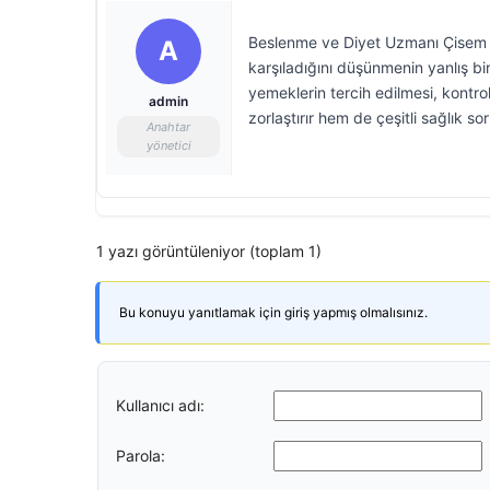
Beslenme ve Diyet Uzmanı Çisem Gü
A
karşıladığını düşünmenin yanlış bir
yemeklerin tercih edilmesi, kontro
admin
zorlaştırır hem de çeşitli sağlık s
Anahtar
yönetici
1 yazı görüntüleniyor (toplam 1)
Bu konuyu yanıtlamak için giriş yapmış olmalısınız.
Kullanıcı adı:
Parola: