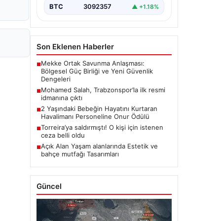
BTC
3092357
▲ +1.18%
Son Eklenen Haberler
Mekke Ortak Savunma Anlaşması:
■
Bölgesel Güç Birliği ve Yeni Güvenlik
Dengeleri
Mohamed Salah, Trabzonspor’la ilk resmi
■
idmanına çıktı
2 Yaşındaki Bebeğin Hayatını Kurtaran
■
Havalimanı Personeline Onur Ödülü
Torreira’ya saldırmıştı! O kişi için istenen
■
ceza belli oldu
Açık Alan Yaşam alanlarında Estetik ve
■
bahçe mutfağı Tasarımları
Güncel