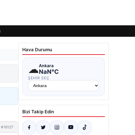
ı
Hava Durumu
☁
Ankara
NaN°C
ŞEHIR SEÇ
Bizi Takip Edin
#16127