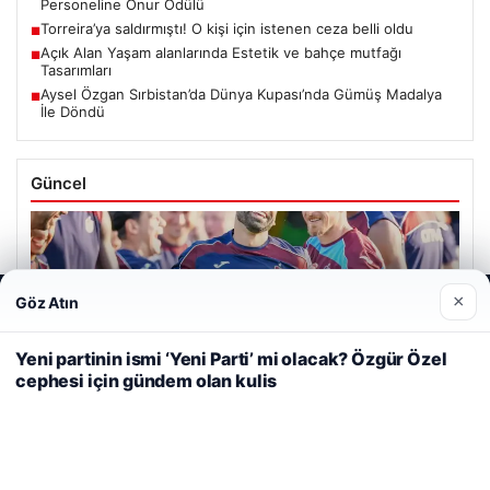
Personeline Onur Ödülü
Torreira’ya saldırmıştı! O kişi için istenen ceza belli oldu
■
Açık Alan Yaşam alanlarında Estetik ve bahçe mutfağı
■
Tasarımları
Aysel Özgan Sırbistan’da Dünya Kupası’nda Gümüş Madalya
■
İle Döndü
Güncel
×
Göz Atın
Web sitemizi nasıl kullandığınızı daha iyi anlayabilmek,
06/08/2026
deneyiminizi kişiselleştirmek ve geliştirmek amacıyla çerezler
Mohamed Salah, Trabzonspor’la ilk resmi idmanına çıktı
kullanıyoruz.
Çerez Politikamız
Yeni partinin ismi ‘Yeni Parti’ mi olacak? Özgür Özel
cephesi için gündem olan kulis
Reddet
Kabul Et
05/08/2026