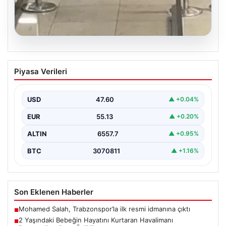
05.08.2026
2 Yaşındaki Bebeğin Hayatını Kurtaran
Piyasa Verileri
Havalimanı Personeline Onur Ödülü
İstanbul Sabiha Gökçen Havalimanı'nda yaşanan kritik
bir olayda, 2 yaşındaki Liam adlı bebek nefes…
USD
47.60
▲ +0.04%
EUR
55.13
▲ +0.20%
ALTIN
6557.7
▲ +0.95%
BTC
3070811
▲ +1.16%
Son Eklenen Haberler
Mohamed Salah, Trabzonspor’la ilk resmi idmanına çıktı
■
2 Yaşındaki Bebeğin Hayatını Kurtaran Havalimanı
■