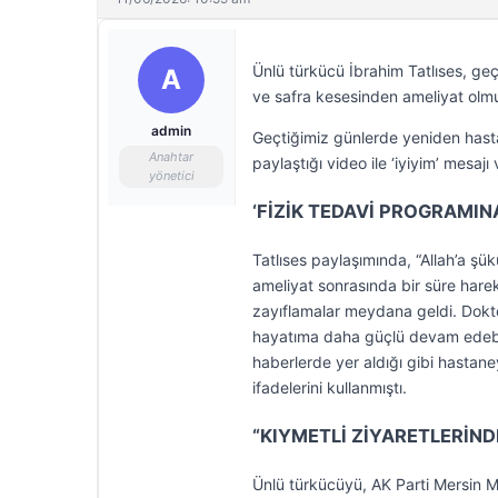
Ünlü türkücü İbrahim Tatlıses, geç
A
ve safra kesesinden ameliyat olmu
admin
Geçtiğimiz günlerde yeniden hasta
Anahtar
paylaştığı video ile ‘iyiyim’ mesajı 
yönetici
‘FİZİK TEDAVİ PROGRAMIN
Tatlıses paylaşımında, “Allah’a şü
ameliyat sonrasında bir süre har
zayıflamalar meydana geldi. Dokt
hayatıma daha güçlü devam edebil
haberlerde yer aldığı gibi hastaney
ifadelerini kullanmıştı.
“KIYMETLİ ZİYARETLERİN
Ünlü türkücüyü, AK Parti Mersin Mi