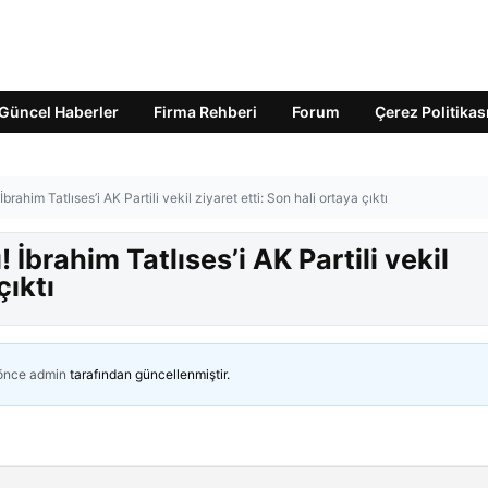
Güncel Haberler
Firma Rehberi
Forum
Çerez Politikas
rahim Tatlıses’i AK Partili vekil ziyaret etti: Son hali ortaya çıktı
İbrahim Tatlıses’i AK Partili vekil
çıktı
 önce
admin
tarafından güncellenmiştir.