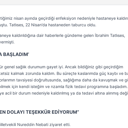
tiğimiz nisan ayında geçirdiği enfeksiyon nedeniyle hastaneye kaldırı
ştu. Tatlıses, 22 Nisan’da hastaneden taburcu oldu.
neye kaldırıldığına dair haberlerle gündeme gelen İbrahim Tatlıses,
vermişti.
A BAŞLADIM’
kür genel sağlık durumum gayet iyi. Ancak bildiğiniz gibi geçirdiğim
eketsiz kalmak zorunda kaldım. Bu süreçte kaslarımda güç kaybı ve b
orlarımın tavsiyesi doğrultusunda, sağlığıma daha da kavuşmak ve g
mek için kendi isteğim ve rızamla fizik tedavi programına başladım.
e acil bir durum nedeniyle kaldırılmış ya da tedavi altına alınmış deği
DEN DOLAYI TEŞEKKÜR EDİYORUM”
lletvekili Nureddin Nebati ziyaret etti.