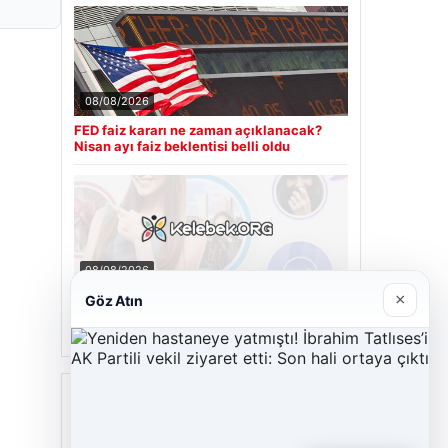
08/08/2026
FED faiz kararı ne zaman açıklanacak?
Nisan ayı faiz beklentisi belli oldu
08/08/2026
×
Kelebek.Org İle Sanal İletişimin Seviyeli
Göz Atın
Adresi Ve Chat Deneyimi
Son Eklenen Firmalar
Cengiz Sigorta