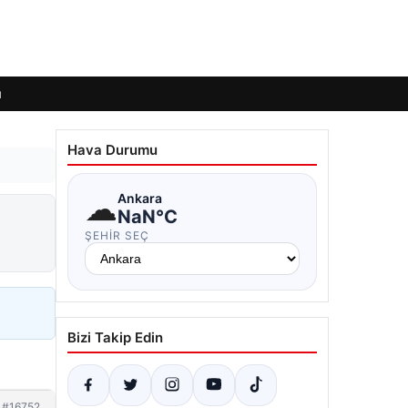
ı
Hava Durumu
☁
Ankara
NaN°C
ŞEHIR SEÇ
Bizi Takip Edin
#16752