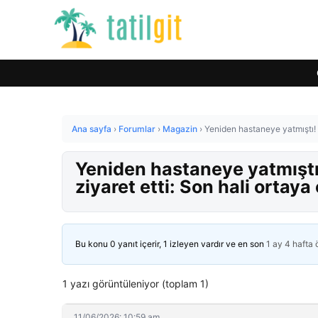
Ana sayfa
›
Forumlar
›
Magazin
›
Yeniden hastaneye yatmıştı! İb
Yeniden hastaneye yatmıştı! 
ziyaret etti: Son hali ortaya 
Bu konu 0 yanıt içerir, 1 izleyen vardır ve en son
1 ay 4 hafta
1 yazı görüntüleniyor (toplam 1)
11/06/2026: 10:59 am