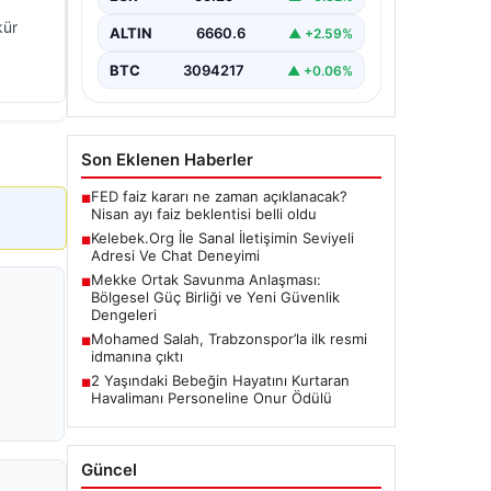
Günümüzde birçok…
kür
ALTIN
6660.6
▲ +2.59%
BTC
3094217
▲ +0.06%
Son Eklenen Haberler
FED faiz kararı ne zaman açıklanacak?
■
Nisan ayı faiz beklentisi belli oldu
Kelebek.Org İle Sanal İletişimin Seviyeli
■
Adresi Ve Chat Deneyimi
Mekke Ortak Savunma Anlaşması:
■
Bölgesel Güç Birliği ve Yeni Güvenlik
Dengeleri
Mohamed Salah, Trabzonspor’la ilk resmi
■
idmanına çıktı
2 Yaşındaki Bebeğin Hayatını Kurtaran
■
Havalimanı Personeline Onur Ödülü
Güncel