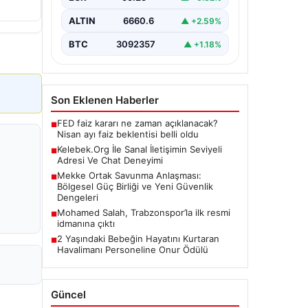
Günümüzde birçok…
ALTIN
6660.6
▲ +2.59%
BTC
3092357
▲ +1.18%
Son Eklenen Haberler
FED faiz kararı ne zaman açıklanacak?
■
Nisan ayı faiz beklentisi belli oldu
Kelebek.Org İle Sanal İletişimin Seviyeli
■
Adresi Ve Chat Deneyimi
Mekke Ortak Savunma Anlaşması:
■
Bölgesel Güç Birliği ve Yeni Güvenlik
Dengeleri
Mohamed Salah, Trabzonspor’la ilk resmi
■
idmanına çıktı
2 Yaşındaki Bebeğin Hayatını Kurtaran
■
Havalimanı Personeline Onur Ödülü
Güncel