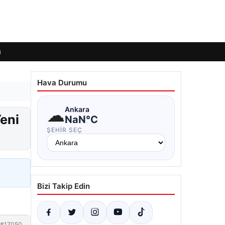
ı
Hava Durumu
☁
Ankara
Yeni
NaN°C
ŞEHIR SEÇ
Bizi Takip Edin
#17050