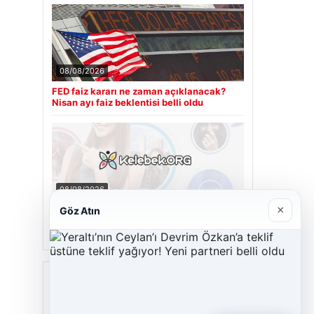
08/08/2026
FED faiz kararı ne zaman açıklanacak?
Nisan ayı faiz beklentisi belli oldu
08/08/2026
×
Kelebek.Org İle Sanal İletişimin Seviyeli
Göz Atın
Adresi Ve Chat Deneyimi
Son Eklenen Firmalar
Cengiz Sigorta