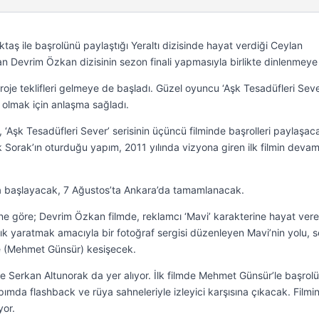
aş ile başrolünü paylaştığı Yeraltı dizisinde hayat verdiği Ceylan
n Devrim Özkan dizisinin sezon finali yapmasıyla birlikte dinlenmeye 
oje teklifleri gelmeye de başladı. Güzel oyuncu ‘Aşk Tesadüfleri Seve
 olmak için anlaşma sağladı.
şk Tesadüfleri Sever’ serisinin üçüncü filminde başrolleri paylaşac
orak’ın oturduğu yapım, 2011 yılında vizyona giren ilk filmin devam
a başlayacak, 7 Ağustos’ta Ankara’da tamamlanacak.
ine göre; Devrim Özkan filmde, reklamcı ‘Mavi’ karakterine hayat ver
k yaratmak amacıyla bir fotoğraf sergisi düzenleyen Mavi’nin yolu, s
le (Mehmet Günsür) kesişecek.
Serkan Altunorak da yer alıyor. İlk filmde Mehmet Günsür’le başrolü
pımda flashback ve rüya sahneleriyle izleyici karşısına çıkacak. Filmi
yor.