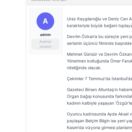
Uraz Kaygılaroğlu ve Deniz Can Akt
A
karakteriyle büyük beğeni toplaya
admin
Devrim Özkan’a bu süreçte yeni pr
Anahtar
serisinin üçüncü filminde başrolde
yönetici
Mehmet Günsür ve Devrim Özkan, ‘A
Yönetmen koltuğunda Ömer Faruk S
niteliğinde olacak.
Çekimler 7 Temmuz’da İstanbul’d
Gazeteci Birsen Altuntaş’ın haber
Organ bağışı konusunda farkındalı
kadının kalbiyle yaşayan ‘Özgür’
Oyuncu kadrosunda Ayda Aksel ve 
paylaşan Belçim Bilgin ise yeni ya
Kasım’da vizyona girmesi planlanı