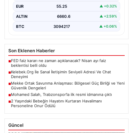
EUR
55.25
▲ +0.32%
ALTIN
6660.6
▲ +2.59%
BTC
3094217
▲ +0.06%
Son Eklenen Haberler
FED faiz kararı ne zaman açıklanacak? Nisan ayı faiz
■
beklentisi belli oldu
Kelebek.Org İle Sanal İletişimin Seviyeli Adresi Ve Chat
■
Deneyimi
Mekke Ortak Savunma Anlaşması: Bölgesel Güç Birliği ve Yeni
■
Güvenlik Dengeleri
Mohamed Salah, Trabzonspor’la ilk resmi idmanına çıktı
■
2 Yaşındaki Bebeğin Hayatını Kurtaran Havalimanı
■
Personeline Onur Ödülü
Güncel