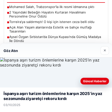
Mohamed Salah, Trabzonspor’la ilk resmi idmanına çıktı
■
2 Yaşındaki Bebeğin Hayatını Kurtaran Havalimanı
■
Personeline Onur Ödülü
Torreira’ya saldırmıştı! O kişi için istenen ceza belli oldu
■
Açık Alan Yaşam alanlarında Estetik ve bahçe mutfağı
■
Tasarımları
Aysel Özgan Sırbistan’da Dünya Kupası’nda Gümüş Madalya
■
İle Döndü
×
Göz Atın
Güncel
Güncel Haberler
Web sitemizi nasıl kullandığınızı daha iyi anlayabilmek,
06/08/2026
deneyiminizi kişiselleştirmek ve geliştirmek amacıyla çerezler
İspanya aşırı turizm önlemlerine karşın 2025’in yaz
Mohamed Salah, Trabzonspor’la ilk resmi idmanına çıktı
kullanıyoruz.
Çerez Politikamız
sezonunda ziyaretçi rekoru kırdı
Reddet
Kabul Et
03/10/2025