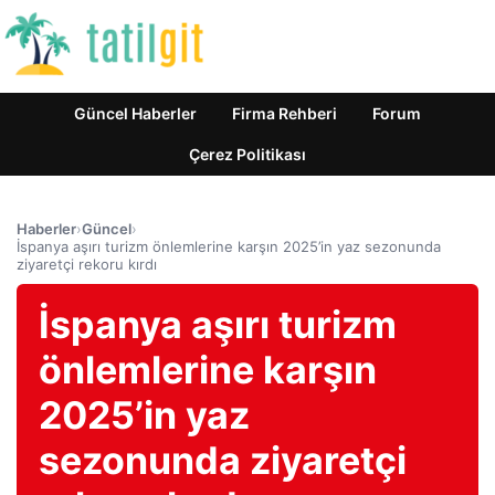
Güncel Haberler
Firma Rehberi
Forum
Çerez Politikası
Haberler
›
Güncel
›
İspanya aşırı turizm önlemlerine karşın 2025’in yaz sezonunda
ziyaretçi rekoru kırdı
İspanya aşırı turizm
önlemlerine karşın
2025’in yaz
sezonunda ziyaretçi