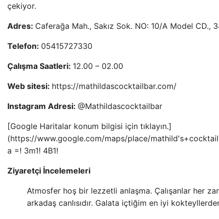
çekiyor.
Adres:
Caferağa Mah., Sakız Sok. NO: 10/A Model CD., 3
Telefon:
05415727330
Çalışma Saatleri:
12.00 – 02.00
Web sitesi:
https://mathildascocktailbar.com/
Instagram Adresi:
@Mathildascocktailbar
[Google Haritalar konum bilgisi için tıklayın.]
(https://www.google.com/maps/place/mathild's+cocktai
a =! 3m1! 4B1!
Ziyaretçi İncelemeleri
Atmosfer hoş bir lezzetli anlaşma. Çalışanlar her za
arkadaş canlısıdır. Galata içtiğim en iyi kokteyllerden b