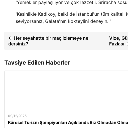
'Yemekler paylaşılıyor ve çok lezzetli. Sriracha so
'Kesinlikle Kadikoy, belki de İstanbul'un tüm kaliteli k
seviyorsanız, Galata'nın kokteylini deneyin. '
← Her seyahatte bir maç izlemeye ne
Vize, Gü
dersiniz?
Fazlası 
Tavsiye Edilen Haberler
09/12/2025
Küresel Turizm Şampiyonları Açıklandı: Biz Olmadan Olma