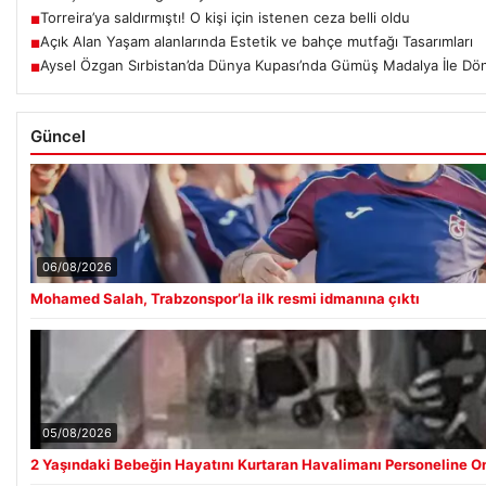
Torreira’ya saldırmıştı! O kişi için istenen ceza belli oldu
■
Açık Alan Yaşam alanlarında Estetik ve bahçe mutfağı Tasarımları
■
Aysel Özgan Sırbistan’da Dünya Kupası’nda Gümüş Madalya İle Dö
■
Güncel
06/08/2026
Mohamed Salah, Trabzonspor’la ilk resmi idmanına çıktı
05/08/2026
2 Yaşındaki Bebeğin Hayatını Kurtaran Havalimanı Personeline O