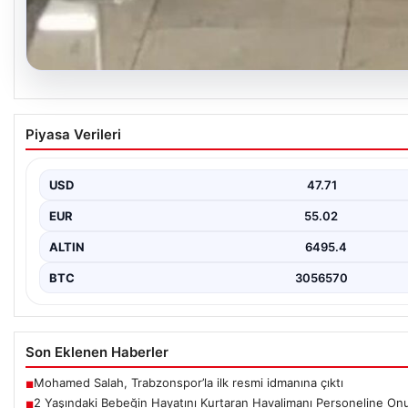
05.08.2026
2 Yaşındaki Bebeğin Hayatını Kurtaran Havali
Piyasa Verileri
Ödülü
İstanbul Sabiha Gökçen Havalimanı’nda yaşanan kritik bir olayda
USD
47.71
EUR
55.02
ALTIN
6495.4
BTC
3056570
Son Eklenen Haberler
Mohamed Salah, Trabzonspor’la ilk resmi idmanına çıktı
■
2 Yaşındaki Bebeğin Hayatını Kurtaran Havalimanı Personeline On
■