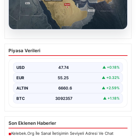
07.08.2026
Mekke Ortak Savunma Anlaşması:
Piyasa Verileri
Bölgesel Güç Birliği ve Yeni Güvenlik
Dengeleri
USD
47.74
▲ +0.18%
Türkiye, Suudi Arabistan ve Pakistan arasında yapılan
tarihi nitelikteki Mekke Ortak Savunma Anlaşması,
EUR
55.25
▲ +0.32%
bölgesel…
ALTIN
6660.6
▲ +2.59%
BTC
3092357
▲ +1.18%
Son Eklenen Haberler
Kelebek.Org İle Sanal İletişimin Seviyeli Adresi Ve Chat
■