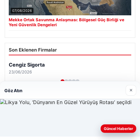
07/08/2026
Mekke Ortak Savunma Anlaşması: Bölgesel Güç Birliği ve
Yeni Güvenlik Dengeleri
Son Eklenen Firmalar
×
Göz Atın
Web sitemizi nasıl kullandığınızı daha iyi anlayabilmek,
Güncel Haberler
deneyiminizi kişiselleştirmek ve geliştirmek amacıyla çerezler
kullanıyoruz.
Çerez Politikamız