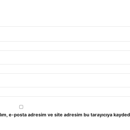
ım, e-posta adresim ve site adresim bu tarayıcıya kaydedi