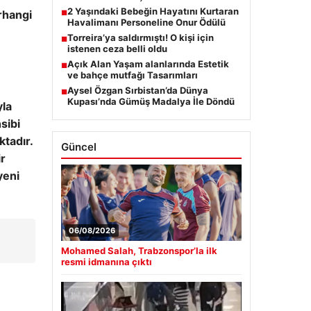
2 Yaşındaki Bebeğin Hayatını Kurtaran
rhangi
■
Havalimanı Personeline Onur Ödülü
Torreira’ya saldırmıştı! O kişi için
■
istenen ceza belli oldu
Açık Alan Yaşam alanlarında Estetik
■
ve bahçe mutfağı Tasarımları
Aysel Özgan Sırbistan’da Dünya
■
Kupası’nda Gümüş Madalya İle Döndü
yla
sibi
ktadır.
Güncel
ir
yeni
06/08/2026
Mohamed Salah, Trabzonspor’la ilk
resmi idmanına çıktı