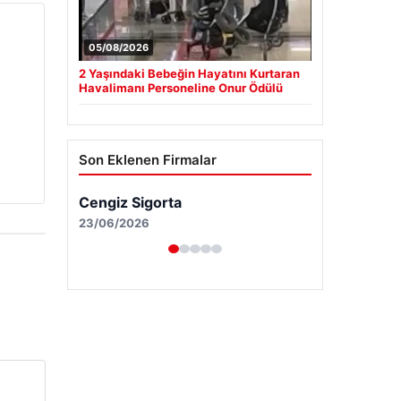
05/08/2026
2 Yaşındaki Bebeğin Hayatını Kurtaran
Havalimanı Personeline Onur Ödülü
Son Eklenen Firmalar