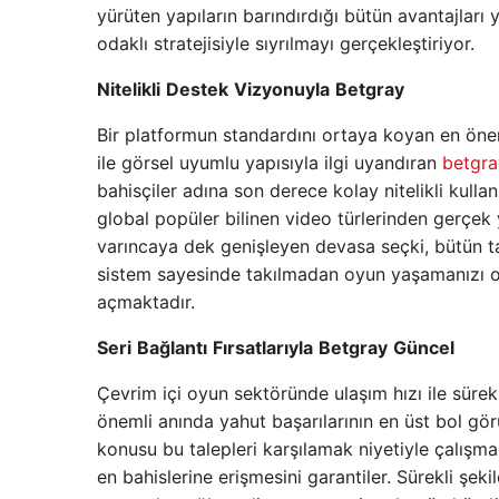
yürüten yapıların barındırdığı bütün avantajları
odaklı stratejisiyle sıyrılmayı gerçekleştiriyor.
Nitelikli
Destek
Vizyonuyla
Betgray
Bir platformun standardını ortaya koyan en önem
ile görsel uyumlu yapısıyla ilgi uyandıran
betgra
bahisçiler adına son derece kolay nitelikli kull
global popüler bilinen video türlerinden gerçek
varıncaya dek genişleyen devasa seçki, bütün t
sistem sayesinde takılmadan oyun yaşamanızı ol
açmaktadır.
Seri
Bağlantı
Fırsatlarıyla
Betgray
Güncel
Çevrim içi oyun sektöründe ulaşım hızı ile sürekl
önemli anında yahut başarılarının en üst bol gö
konusu bu talepleri karşılamak niyetiyle çalışm
en bahislerine erişmesini garantiler. Sürekli şek