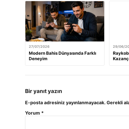
27/07/2026
29/06/2
Modern Bahis Dünyasında Farklı
Raykobe
Deneyim
Kazanç 
Bir yanıt yazın
E-posta adresiniz yayınlanmayacak.
Gerekli al
Yorum
*