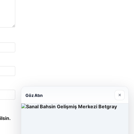
Hastaş Beton
26/05/2026
×
Göz Atın
lsin.