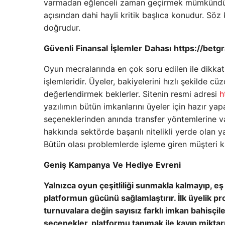
varmadan eğlenceli zaman geçirmek mümkündür. G
açısından dahi hayli kritik başlıca konudur. Sö
doğrudur.
Güvenli
Finansal
İşlemler
Dahası
https://betg
Oyun mecralarında en çok soru edilen ile dikkat 
işlemleridir. Üyeler, bakiyelerini hızlı şekilde c
değerlendirmek beklerler. Sitenin resmi adresi
h
yazılımın bütün imkanlarını üyeler için hazır yap
seçeneklerinden anında transfer yöntemlerine var
hakkında sektörde başarılı nitelikli yerde olan ya
Bütün olası problemlerde işleme giren müşteri ka
Geniş
Kampanya
Ve
Hediye
Evreni
Yalnızca oyun çeşitliliği sunmakla kalmayıp, e
platformun gücünü sağlamlaştırır. İlk üyelik p
turnuvalara değin sayısız farklı imkan bahisçile
seçenekler, platformu tanımak ile kayıp miktarın