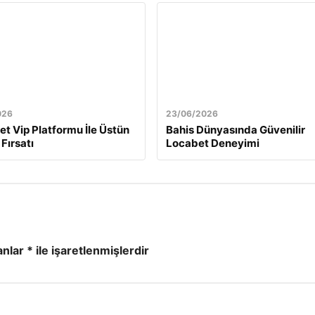
026
23/06/2026
t Vip Platformu İle Üstün
Bahis Dünyasında Güvenilir
Fırsatı
Locabet Deneyimi
anlar
*
ile işaretlenmişlerdir