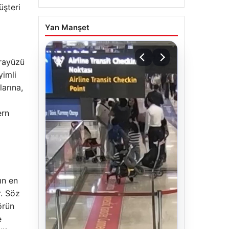
üşteri
Yan Manşet
arayüzü
yimli
larına,
ern
ın en
r. Söz
örün
e