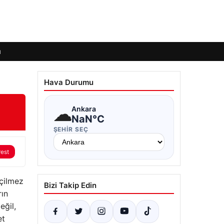
ı
Hava Durumu
☁
Ankara
NaN°C
ŞEHIR SEÇ
rest
çilmez
Bizi Takip Edin
rın
eğil,
et