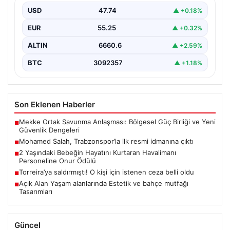
Trabzonspor, kadrosuna kattığı Mohamed Salah ile ilk
USD
47.74
▲ +0.18%
antrenmanını gerçekleştirmenin…
EUR
55.25
▲ +0.32%
ALTIN
6660.6
▲ +2.59%
BTC
3092357
▲ +1.18%
Son Eklenen Haberler
Mekke Ortak Savunma Anlaşması: Bölgesel Güç Birliği ve Yeni
■
Güvenlik Dengeleri
Mohamed Salah, Trabzonspor’la ilk resmi idmanına çıktı
■
2 Yaşındaki Bebeğin Hayatını Kurtaran Havalimanı
■
Personeline Onur Ödülü
Torreira’ya saldırmıştı! O kişi için istenen ceza belli oldu
■
Açık Alan Yaşam alanlarında Estetik ve bahçe mutfağı
■
Tasarımları
Güncel