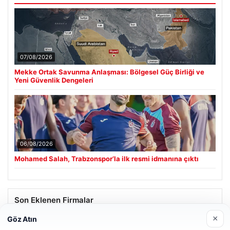
07/08/2026
Mekke Ortak Savunma Anlaşması: Bölgesel Güç Birliği ve
Yeni Güvenlik Dengeleri
06/08/2026
Mohamed Salah, Trabzonspor’la ilk resmi idmanına çıktı
Son Eklenen Firmalar
×
Göz Atın