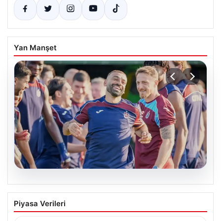
Yan Manşet
06.08.2026
Mohamed Salah, Trabzonspor’la ilk
Piyasa Verileri
resmi idmanına çıktı
Yeni sezon öncesi kadrosunu güçlendiren