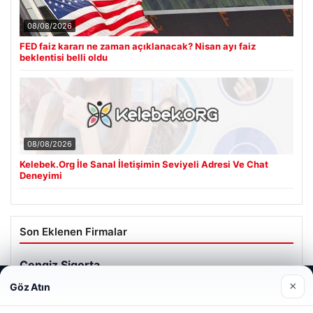
08/08/2026
FED faiz kararı ne zaman açıklanacak? Nisan ayı faiz
beklentisi belli oldu
08/08/2026
Kelebek.Org İle Sanal İletişimin Seviyeli Adresi Ve Chat
Deneyimi
Son Eklenen Firmalar
Web sitemizi nasıl kullandığınızı daha iyi anlayabilmek,
×
Göz Atın
deneyiminizi kişiselleştirmek ve geliştirmek amacıyla çerezler