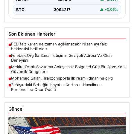
BTC
3094217
▲ +0.06%
Son Eklenen Haberler
FED faiz kararı ne zaman açıklanacak? Nisan ayı faiz
■
beklentisi belli oldu
Kelebek.Org İle Sanal İletişimin Seviyeli Adresi Ve Chat
■
Deneyimi
Mekke Ortak Savunma Anlaşması: Bölgesel Güç Birliği ve Yeni
■
Güvenlik Dengeleri
Mohamed Salah, Trabzonspor’la ilk resmi idmanına çıktı
■
2 Yaşındaki Bebeğin Hayatını Kurtaran Havalimanı
■
Personeline Onur Ödülü
Güncel