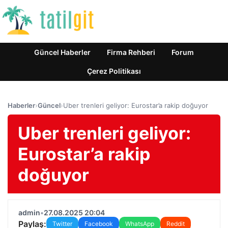
Güncel Haberler
Firma Rehberi
Forum
Çerez Politikası
Haberler
›
Güncel
›
Uber trenleri geliyor: Eurostar’a rakip doğuyor
Uber trenleri geliyor:
Eurostar’a rakip
doğuyor
admin
•
27.08.2025 20:04
Paylaş:
Twitter
Facebook
WhatsApp
Reddit