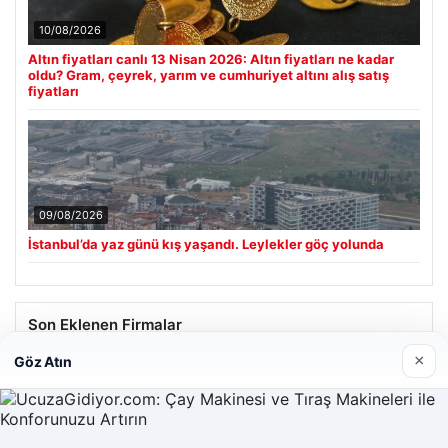
10/08/2026
Altın fiyatları canlı 13 Nisan 2026: Altın fiyatları ne kadar
oldu? Gram, çeyrek, yarım ve cumhuriyet altını alış satış
fiyatları
09/08/2026
İstanbul’da yaz günü kış yaşandı. Leylekler göç yolunda
Son Eklenen Firmalar
×
Göz Atın
Hastaş Beton
26/05/2026