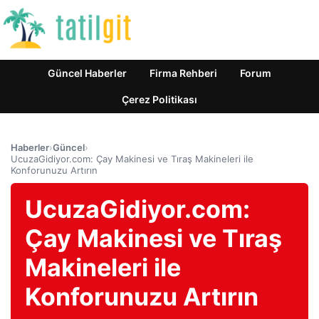
Güncel Haberler
Firma Rehberi
Forum
Çerez Politikası
Haberler
›
Güncel
›
UcuzaGidiyor.com: Çay Makinesi ve Tıraş Makineleri ile
Konforunuzu Artırın
UcuzaGidiyor.com:
Çay Makinesi ve Tıraş
Makineleri ile
Konforunuzu Artırın