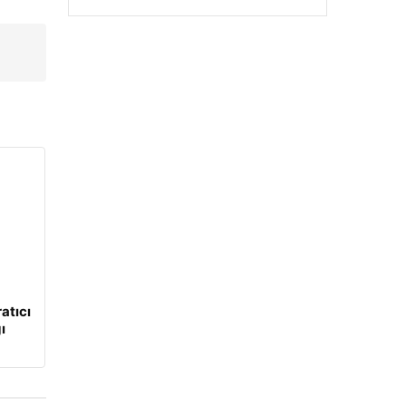
u
atıcı
ı