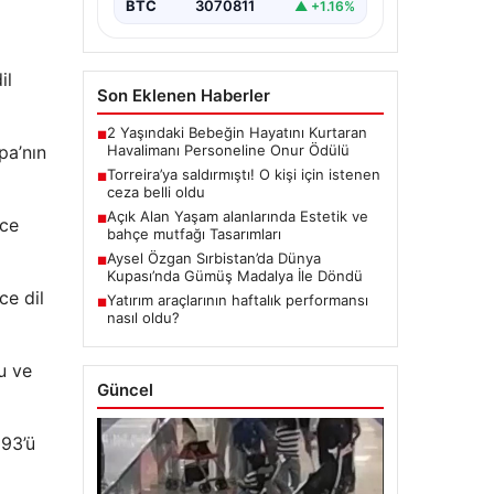
BTC
3070811
▲ +1.16%
il
Son Eklenen Haberler
2 Yaşındaki Bebeğin Hayatını Kurtaran
■
pa’nın
Havalimanı Personeline Onur Ödülü
Torreira’ya saldırmıştı! O kişi için istenen
■
ceza belli oldu
Açık Alan Yaşam alanlarında Estetik ve
■
zce
bahçe mutfağı Tasarımları
Aysel Özgan Sırbistan’da Dünya
■
Kupası’nda Gümüş Madalya İle Döndü
ce dil
Yatırım araçlarının haftalık performansı
■
nasıl oldu?
cu ve
Güncel
 93’ü