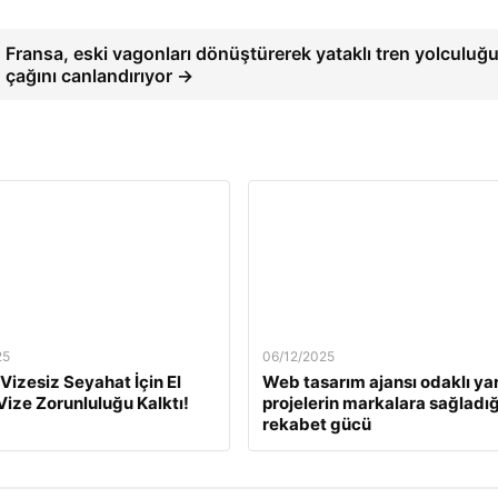
Fransa, eski vagonları dönüştürerek yataklı tren yolculuğ
çağını canlandırıyor →
25
06/12/2025
 Vizesiz Seyahat İçin El
Web tasarım ajansı odaklı yar
 Vize Zorunluluğu Kalktı!
projelerin markalara sağladığ
rekabet gücü