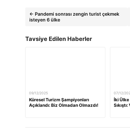
← Pandemi sonrası zengin turist çekmek
isteyen 6 ülke
Tavsiye Edilen Haberler
09/12/2025
07/12/20
Küresel Turizm Şampiyonları
İki Ülke
Açıklandı: Biz Olmadan Olmazdı!
Sıkıştı: