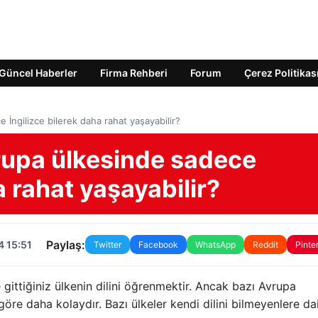
Güncel Haberler
Firma Rehberi
Forum
Çerez Politikas
 İngilizce bilerek daha rahat yaşayabilir?
rupa ülkesinde sadece
a rahat yaşayabilir?
Paylaş:
4 15:51
Twitter
Facebook
WhatsApp
Reddit
Pinte
gittiğiniz ülkenin dilini öğrenmektir. Ancak bazı Avrupa
 göre daha kolaydır. Bazı ülkeler kendi dilini bilmeyenlere da