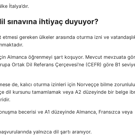
ke İtalya’dır.
dil sınavına ihtiyaç duyuyor?
 etmesi gereken ülkeler arasında oturma izni ve vatandaşlı
unmaktadır.
 için Almanca öğrenmeyi şart koşuyor. Mevcut mevzuata gö
vrupa Ortak Dil Referans Çerçevesi’ne (CEFR) göre B1 seviy
irmese de, kalıcı oturma izinleri için Norveççe bilme zorunlul
ççe dil kursunu tamamlamak veya A2 düzeyinde bir belge ib
idir.
e konuşma becerisi ve A1 düzeyinde Almanca, Fransızca veya
aşvurularında yalnızca dil şartı aranıyor.