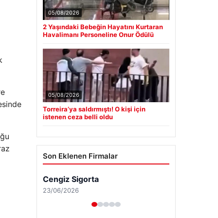
05/08/2026
2 Yaşındaki Bebeğin Hayatını Kurtaran
Havalimanı Personeline Onur Ödülü
k
re
05/08/2026
esinde
Torreira’ya saldırmıştı! O kişi için
istenen ceza belli oldu
uğu
raz
Son Eklenen Firmalar
Cengiz Sigorta
23/06/2026