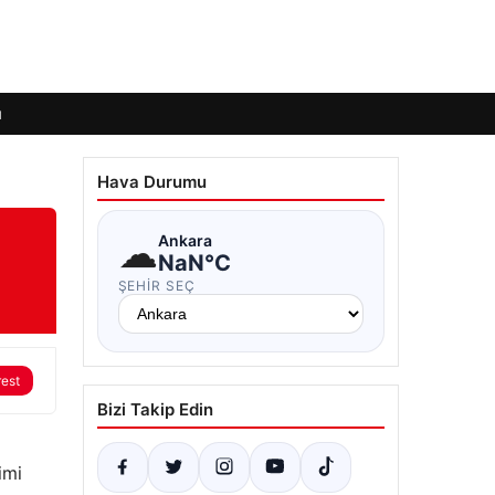
ı
Hava Durumu
☁
Ankara
NaN°C
ŞEHIR SEÇ
rest
Bizi Takip Edin
imi