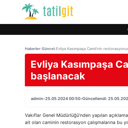
Haberler
›
Güncel
›
Evliya Kasımpaşa Camii’nin restorasyonu
Evliya Kasımpaşa Cam
başlanacak
admin
•
25.05.2024 00:50
•
Güncellendi: 25.05.20
Vakıflar Genel Müdürlüğü’nden yapılan açıklama
ait olan caminin restorasyon çalışmalarına bu y