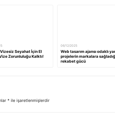
25
06/12/2025
 Vizesiz Seyahat İçin El
Web tasarım ajansı odaklı yar
 Vize Zorunluluğu Kalktı!
projelerin markalara sağladığ
rekabet gücü
nlar
*
ile işaretlenmişlerdir