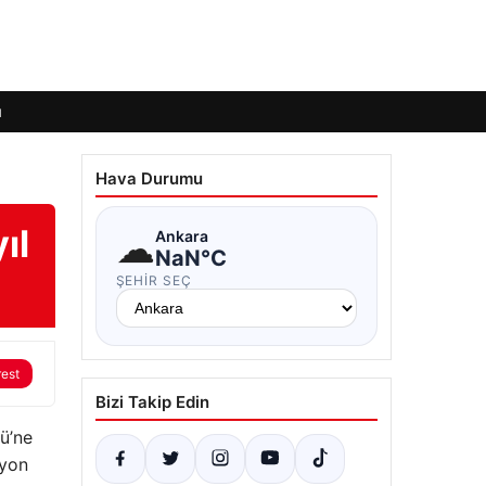
ı
Hava Durumu
ıl
☁
Ankara
NaN°C
ŞEHIR SEÇ
rest
Bizi Takip Edin
ü’ne
syon