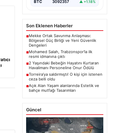
BTC
3092357
▲ +1.18%
Son Eklenen Haberler
Mekke Ortak Savunma Anlaşması:
■
Bölgesel Güç Birliği ve Yeni Güvenlik
Dengeleri
Mohamed Salah, Trabzonspor’la ilk
■
resmi idmanına çıktı
atıcı
2 Yaşındaki Bebeğin Hayatını Kurtaran
■
ı
Havalimanı Personeline Onur Ödülü
Torreira’ya saldırmıştı! O kişi için istenen
■
ceza belli oldu
Açık Alan Yaşam alanlarında Estetik ve
■
bahçe mutfağı Tasarımları
Güncel