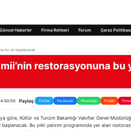
Güncel Haberler
Firma Rehberi
Forum
Çerez Politikas
na bu yıl başlanacak
ii’nin restorasyonuna bu y
Paylaş:
24 00:50
Twitter
Facebook
WhatsApp
Reddit
Pinte
ya göre, Kültür ve Turizm Bakanlığı Vakıflar Genel Müdürlüğ
ıl başlanacak. Bu yılki yatırım programında yer alan restora