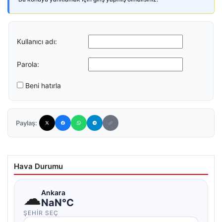
Kullanıcı adı:
Parola:
Beni hatırla
Paylaş:
Hava Durumu
☁
Ankara
NaN°C
ŞEHIR SEÇ