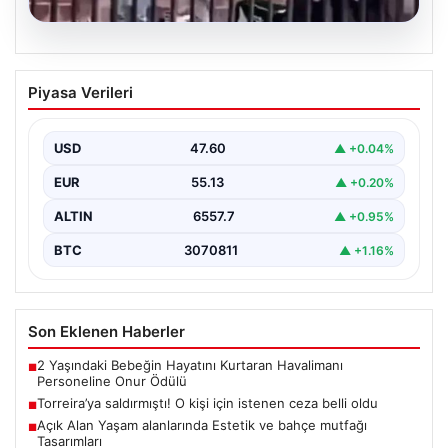
05.08.2026
Torreira’ya saldırmıştı! O kişi için
Piyasa Verileri
istenen ceza belli oldu
{ "title": "Torreira'ya Yönelik Saldırıyı Yapan Kişiye
İstenilen Ceza Belli Oldu", "content": "İstanbul'da
USD
47.60
▲ +0.04%
gerçekleşen…
EUR
55.13
▲ +0.20%
ALTIN
6557.7
▲ +0.95%
BTC
3070811
▲ +1.16%
Son Eklenen Haberler
2 Yaşındaki Bebeğin Hayatını Kurtaran Havalimanı
■
Personeline Onur Ödülü
Torreira’ya saldırmıştı! O kişi için istenen ceza belli oldu
■
Açık Alan Yaşam alanlarında Estetik ve bahçe mutfağı
■
Tasarımları