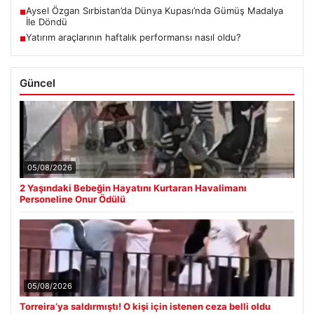
Aysel Özgan Sırbistan’da Dünya Kupası’nda Gümüş Madalya
■
İle Döndü
Yatırım araçlarının haftalık performansı nasıl oldu?
■
Güncel
05/08/2026
2 Yaşındaki Bebeğin Hayatını Kurtaran Havalimanı
Personeline Onur Ödülü
05/08/2026
Torreira’ya saldırmıştı! O kişi için istenen ceza belli oldu