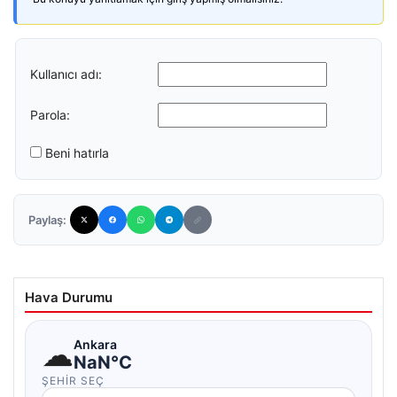
Kullanıcı adı:
Parola:
Beni hatırla
Paylaş:
Hava Durumu
☁
Ankara
NaN°C
ŞEHIR SEÇ