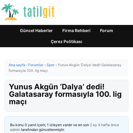
Güncel Haberler
Firma Rehberi
Forum
Çerez Politikası
Ana sayfa
›
Forumlar
›
Spor
›
Yunus Akgün ‘Dalya’ dedi! Galatasaray
formasıyla 100. lig maçı
Yunus Akgün ‘Dalya’ dedi!
Galatasaray formasıyla 100. lig
maçı
Bu konu 0 yanıt içerir, 1 izleyen vardır ve en son
2 ay 4 hafta önce
admin
tarafından güncellenmiştir.