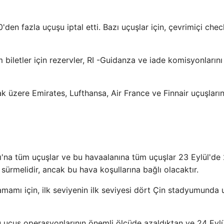
den fazla uçuşu iptal etti. Bazı uçuşlar için, çevrimiçi chec
m biletler için rezervler, RI -Guidanza ve iade komisyonlarını
k üzere Emirates, Lufthansa, Air France ve Finnair uçuşlarını
'na tüm uçuşlar ve bu havaalanına tüm uçuşlar 23 Eylül'de 
sürmelidir, ancak bu hava koşullarına bağlı olacaktır.
amı için, ilk seviyenin ilk seviyesi dört Çin stadyumunda 
ü uçuş operasyonlarının önemli ölçüde azaldıktan ve 24 Eylü