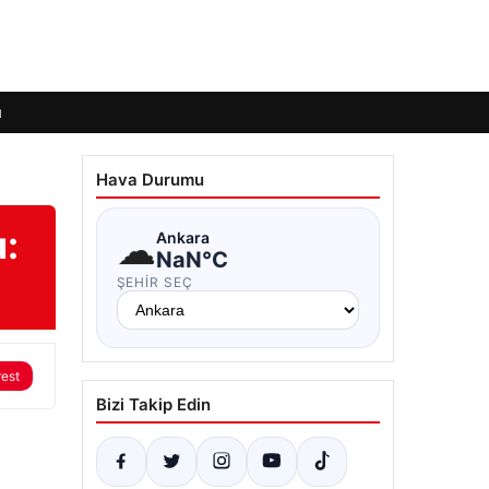
ı
Hava Durumu
:
☁
Ankara
NaN°C
ŞEHIR SEÇ
rest
Bizi Takip Edin