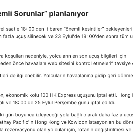
li Sorunlar” planlanıyor
l saatle 18: 00'den itibaren “önemli kesintiler” bekleyenleri
fazla uçuş silinecek ve 23 Eylül'de 18: 00'den sonra tüm u
 koşulları nedeniyle, yolcuların en son uçuş bilgileri için
en önce havaalanı web sitesini kontrol etmeleri” tavsiye ed
ri de ilgilenebilir. Yolcuların havaalanına gidip geri dönmes
en, ekonomik kolu 100 HK Express uçuşunu iptal etti. Hong
ı ve 18: 00'de 25 Eylül Perşembe günü iptal edildi.
i gün boyunca izleyeceği yola bağlı olarak daha fazla uçu
 Cathay Pacific'in Hong Kong ve Kowloon istasyonları bu dö
da rezervasyonu olan yolcular için, rotanın değiştirilmesi ve 