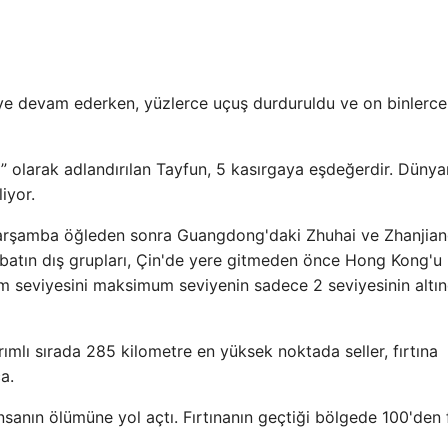
ye devam ederken, yüzlerce uçuş durduruldu ve on binlerce
lı” olarak adlandırılan Tayfun, 5 kasırgaya eşdeğerdir. Dünya
iyor.
Çarşamba öğleden sonra Guangdong'daki Zhuhai ve Zhanjia
tebatın dış grupları, Çin'de yere gitmeden önce Hong Kong'u
m seviyesini maksimum seviyenin sadece 2 seviyesinin altı
ımlı sırada 285 kilometre en yüksek noktada seller, fırtına
a.
insanın ölümüne yol açtı. Fırtınanın geçtiği bölgede 100'den 