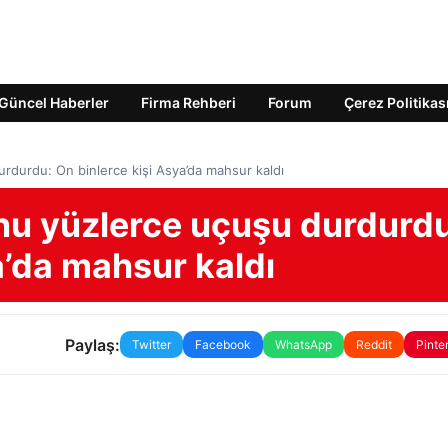
Güncel Haberler
Firma Rehberi
Forum
Çerez Politikas
durdu: On binlerce kişi Asya’da mahsur kaldı
u yüzlerce uçuşu durdurdu
a’da mahsur kaldı
Paylaş:
Twitter
Facebook
WhatsApp
Reddit
Pinte