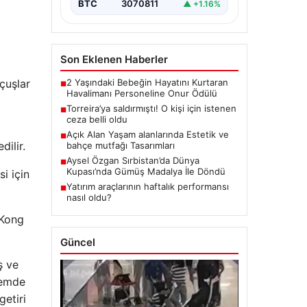
BTC
3070811
▲ +1.16%
Son Eklenen Haberler
çuşlar
2 Yaşındaki Bebeğin Hayatını Kurtaran
■
Havalimanı Personeline Onur Ödülü
Torreira’ya saldırmıştı! O kişi için istenen
■
ceza belli oldu
Açık Alan Yaşam alanlarında Estetik ve
■
ilir.
bahçe mutfağı Tasarımları
Aysel Özgan Sırbistan’da Dünya
■
Kupası’nda Gümüş Madalya İle Döndü
i için
Yatırım araçlarının haftalık performansı
■
nasıl oldu?
 Kong
Güncel
ş ve
nemde
getiri