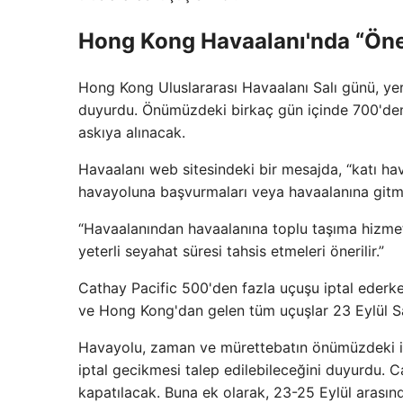
Hong Kong Havaalanı'nda “Önem
Hong Kong Uluslararası Havaalanı Salı günü, yere
duyurdu. Önümüzdeki birkaç gün içinde 700'den 
askıya alınacak.
Havaalanı web sitesindeki bir mesajda, “katı hava
havayoluna başvurmaları veya havaalanına gitmed
“Havaalanından havaalanına toplu taşıma hizmetle
yeterli seyahat süresi tahsis etmeleri önerilir.”
Cathay Pacific 500'den fazla uçuşu iptal ederk
ve Hong Kong'dan gelen tüm uçuşlar 23 Eylül Sal
Havayolu, zaman ve mürettebatın önümüzdeki ik
iptal gecikmesi talep edilebileceğini duyurdu.
kapatılacak. Buna ek olarak, 23-25 ​​Eylül arasın