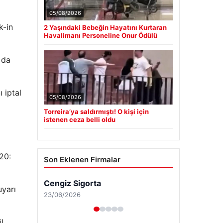
05/08/2026
k-in
2 Yaşındaki Bebeğin Hayatını Kurtaran
Havalimanı Personeline Onur Ödülü
 da
 iptal
05/08/2026
Torreira’ya saldırmıştı! O kişi için
istenen ceza belli oldu
20:
Son Eklenen Firmalar
Cengiz Sigorta
uyarı
23/06/2026
l