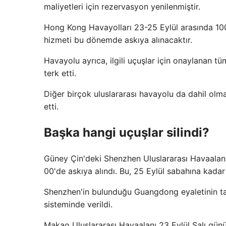
maliyetleri için rezervasyon yenilenmiştir.
Hong Kong Havayolları 23-25 ​​Eylül arasında 100'
hizmeti bu dönemde askıya alınacaktır.
Havayolu ayrıca, ilgili uçuşlar için onaylanan tü
terk etti.
Diğer birçok uluslararası havayolu da dahil olma
etti.
Başka hangi uçuşlar silindi?
Güney Çin'deki Shenzhen Uluslararası Havaalanı
00'de askıya alındı. Bu, 25 Eylül sabahına kadar 
Shenzhen'in bulunduğu Guangdong eyaletinin tam
sisteminde verildi.
Makao Uluslararası Havaalanı 23 Eylül Salı gün