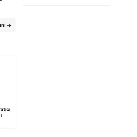
ını →
atıcı
ı