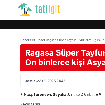
Haberler
›
Güncel
›
Ragasa Süper Tayfunu yüzlerce uçuşu dur
Ragasa Süper Tayfun
On binlerce kişi Asy
admin
•
23.09.2025 21:43
& Nbsp
Euronews Seyahat
& nbsp && nbsp
AP
Yayın tarihi