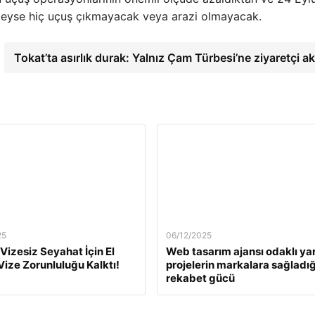
deyse hiç uçuş çıkmayacak veya arazi olmayacak.
Tokat’ta asırlık durak: Yalnız Çam Türbesi’ne ziyaretçi ak
25
06/12/2025
 Vizesiz Seyahat İçin El
Web tasarım ajansı odaklı yar
 Vize Zorunluluğu Kalktı!
projelerin markalara sağladığ
rekabet gücü