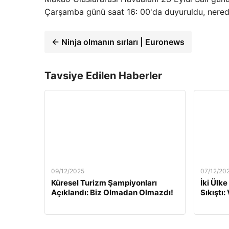
Çarşamba günü saat 16: 00'da duyuruldu, nere
← Ninja olmanın sırları | Euronews
Tavsiye Edilen Haberler
09/12/2025
07/12/20
Küresel Turizm Şampiyonları
İki Ülke
Açıklandı: Biz Olmadan Olmazdı!
Sıkıştı: