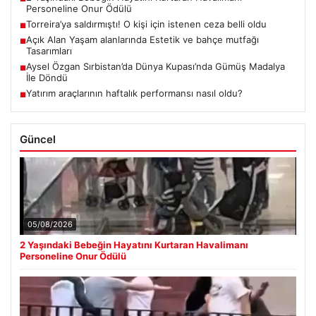
Personeline Onur Ödülü
Torreira’ya saldırmıştı! O kişi için istenen ceza belli oldu
■
Açık Alan Yaşam alanlarında Estetik ve bahçe mutfağı
■
Tasarımları
Aysel Özgan Sırbistan’da Dünya Kupası’nda Gümüş Madalya
■
İle Döndü
Yatırım araçlarının haftalık performansı nasıl oldu?
■
Güncel
05/08/2026
2 Yaşındaki Bebeğin Hayatını Kurtaran Havalimanı
Personeline Onur Ödülü