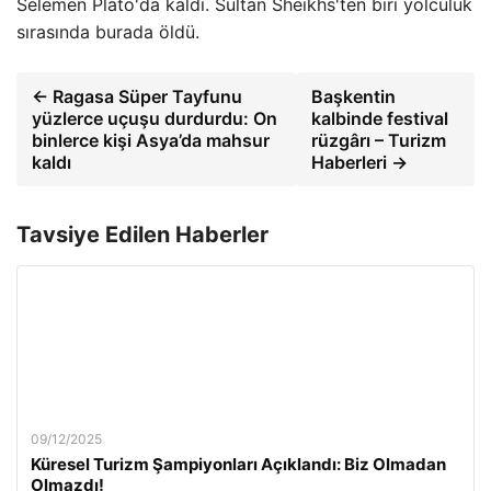
Selemen Plato'da kaldı. Sultan Sheikhs'ten biri yolculuk
sırasında burada öldü.
← Ragasa Süper Tayfunu
Başkentin
yüzlerce uçuşu durdurdu: On
kalbinde festival
binlerce kişi Asya’da mahsur
rüzgârı – Turizm
kaldı
Haberleri →
Tavsiye Edilen Haberler
09/12/2025
Küresel Turizm Şampiyonları Açıklandı: Biz Olmadan
Olmazdı!